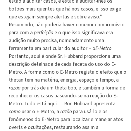
estão a auditar casos, e estão a auditar-lhes os
botões mais quentes que há nos casos, e isso exige
que estejam sempre alertas e sobre aviso.”
Resumindo, não poderia haver o menor compromisso
para com a
perfeição
e o que isso significava era
audição muito precisa, nomeadamente uma
ferramenta em particular do auditor – o
E-Metro
.
Portanto, aqui é onde Sr. Hubbard proporciona uma
descrição detalhada de cada faceta do uso do E-
Metro. A forma como o E-Metro regista o efeito que o
thetan tem na matéria, energia, espaço e tempo, a
razão
por trás de um theta bop, e também a forma de
reconhecer os casos baseando-se na reação do E-
Metro. Tudo está aqui. L. Ron Hubbard apresenta
como
usar o E-Metro, a
razão
para usá-lo e os
fenómenos do E-Metro para localizar e manejar atos
overts e ocultações, restaurando assim a