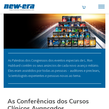
As Palestras dos Congressos dos eventos especiais de L. Ron
Hubbard contêm os seus anúncios de cada novo avanço miliário.
Eles eram assistidos por todas as pessoas – auditores e preclears,
Scientologists experientes e pessoas novas ao tema.
As Conferências dos Cursos
Clínicos Avançados