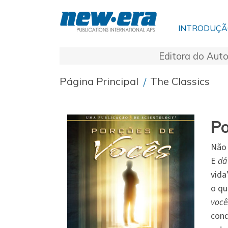
INTRODUÇ
Editora do Auto
Página Principal
/
The Classics
Po
Não 
E
dá
vida
o qu
você
cond