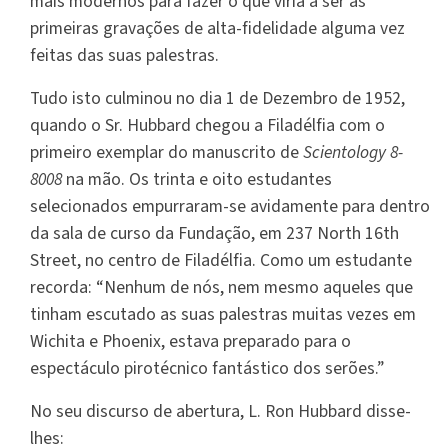
mais modernos para fazer o que viria a ser as
primeiras gravações de alta-fidelidade alguma vez
feitas das suas palestras.
Tudo isto culminou no dia 1 de Dezembro de 1952,
quando o Sr. Hubbard chegou a Filadélfia com o
primeiro exemplar do manuscrito de
Scientology 8-
8008
na mão. Os trinta e oito estudantes
selecionados empurraram-se avidamente para dentro
da sala de curso da Fundação, em 237 North 16th
Street, no centro de Filadélfia. Como um estudante
recorda: “Nenhum de nós, nem mesmo aqueles que
tinham escutado as suas palestras muitas vezes em
Wichita e Phoenix, estava preparado para o
espectáculo pirotécnico fantástico dos serões.”
No seu discurso de abertura, L. Ron Hubbard disse-
lhes: