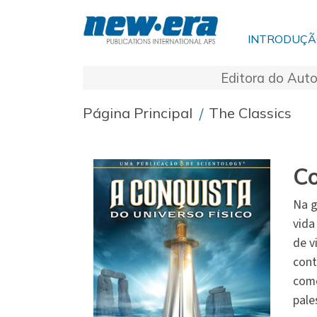
INTRODUÇ
Editora do Auto
Página Principal
/
The Classics
Co
Na g
vida
de v
cont
como
pale