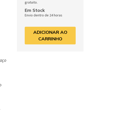
gratuito.
Em Stock
Envio dentro de 24 horas
ADICIONAR AO
CARRINHO
paço
o
e