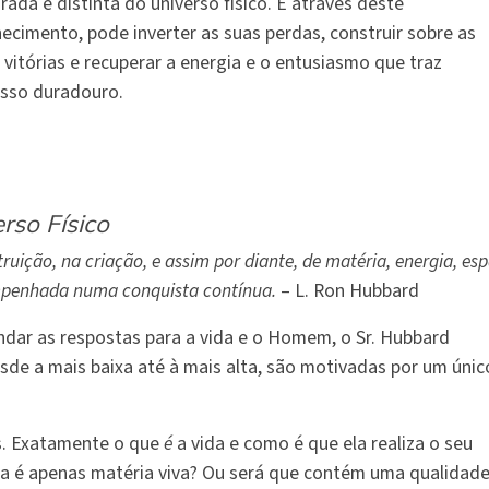
rada e distinta do universo físico. E através deste
ecimento, pode inverter as suas perdas, construir sobre as
 vitórias e recuperar a energia e o entusiasmo que traz
sso duradouro.
rso Físico
uição, na criação, e assim por diante, de matéria, energia, es
 empenhada numa conquista contínua.
– L. Ron Hubbard
ndar as respostas para a vida e o Homem, o Sr. Hubbard
sde a mais baixa até à mais alta, são motivadas por um únic
s. Exatamente o que
é
a vida e como é que ela realiza o seu
ida é apenas matéria viva? Ou será que contém uma qualidad