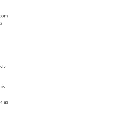
 com
 a
ista
is
r as