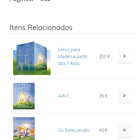
Itens Relacionados
Livros para
Idades a partir
350 €
dos 7 Anos
A‑R‑C
35 €
Os Tone Levels
40 €